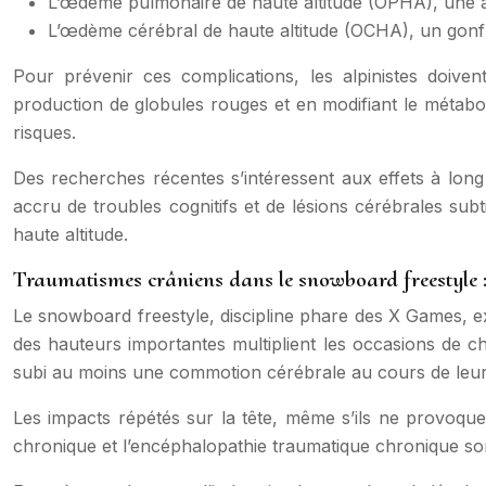
L’œdème pulmonaire de haute altitude (OPHA), une 
L’œdème cérébral de haute altitude (OCHA), un gonf
Pour prévenir ces complications, les alpinistes doiven
production de globules rouges et en modifiant le métabol
risques.
Des recherches récentes s’intéressent aux effets à long 
accru de troubles cognitifs et de lésions cérébrales subti
haute altitude.
Traumatismes crâniens dans le snowboard freestyle 
Le snowboard freestyle, discipline phare des X Games, ex
des hauteurs importantes multiplient les occasions de 
subi au moins une commotion cérébrale au cours de leur 
Les impacts répétés sur la tête, même s’ils ne provo
chronique et l’encéphalopathie traumatique chronique sont