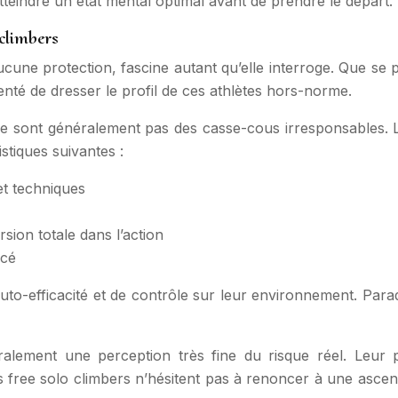
tteindre un état mental optimal avant de prendre le départ.
 climbers
cune protection, fascine autant qu’elle interroge. Que se p
nté de dresser le profil de ces athlètes hors-norme.
ne sont généralement pas des casse-cous irresponsables. L
stiques suivantes :
et techniques
ion totale dans l’action
ncé
uto-efficacité et de contrôle sur leur environnement. Para
ralement une perception très fine du risque réel. Leur 
 free solo climbers n’hésitent pas à renoncer à une ascens