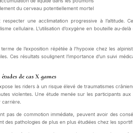
accumulation de liquide dans les poumons
lement du cerveau potentiellement mortel
t respecter une acclimatation progressive à l’altitude.
isme cellulaire. L’utilisation d’oxygène en bouteille au-de
terme de l’exposition répétée à l’hypoxie chez les alpini
les. Ces résultats soulignent l’importance d’un suivi médica
: études de cas X games
pose les riders à un risque élevé de traumatismes crâniens.
chutes violentes. Une étude menée sur les participants au
carrière.
quent pas de commotion immédiate, peuvent avoir des con
 des pathologies de plus en plus étudiées chez les sportifs