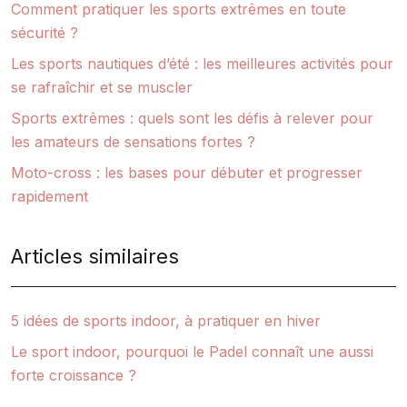
Comment pratiquer les sports extrêmes en toute
sécurité ?
Les sports nautiques d’été : les meilleures activités pour
se rafraîchir et se muscler
Sports extrêmes : quels sont les défis à relever pour
les amateurs de sensations fortes ?
Moto-cross : les bases pour débuter et progresser
rapidement
Articles similaires
5 idées de sports indoor, à pratiquer en hiver
Le sport indoor, pourquoi le Padel connaît une aussi
forte croissance ?